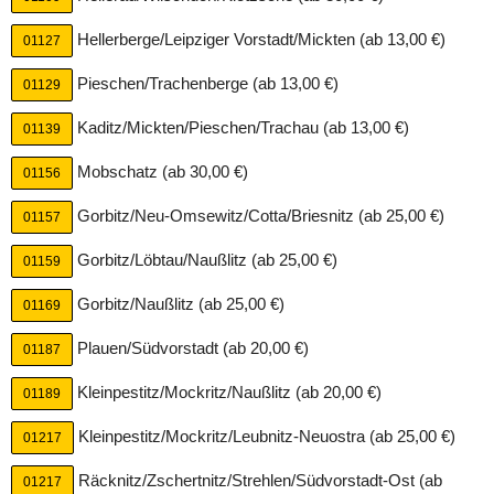
10,00 €
Hellerberge/Leipziger Vorstadt/Mickten (ab 13,00 €)
01127
(Button klicken, um Chesterfield Blau - Big Pack in den Warenkorb zu
Pieschen/Trachenberge (ab 13,00 €)
01129
legen)
Alkoholgehalt
Kaditz/Mickten/Pieschen/Trachau (ab 13,00 €)
01139
0.00
Mobschatz (ab 30,00 €)
01156
Chesterfield Blau - Big Pack kannst du bei
Gorbitz/Neu-Omsewitz/Cotta/Briesnitz (ab 25,00 €)
01157
Bierbutler in Dresden zu folgenden Zeiten
bestellen:
Gorbitz/Löbtau/Naußlitz (ab 25,00 €)
01159
Mo, Di, Mi, Do, Fr, Sa, So, Feiertags: 23:00 - 04:00 Uhr
Gorbitz/Naußlitz (ab 25,00 €)
01169
Bierbutler liefert dir Chesterfield Blau - Big
Plauen/Südvorstadt (ab 20,00 €)
01187
Pack nach:
Kleinpestitz/Mockritz/Naußlitz (ab 20,00 €)
01189
ab 13,00 €:
Dresdner Heide, Friedrichstadt, Hellerberge/Leipziger
Kleinpestitz/Mockritz/Leubnitz-Neuostra (ab 25,00 €)
01217
Vorstadt/Mickten, Innere Altstadt,
Johannstadt/Striesen/Seevorstadt/Großer Garten,
Räcknitz/Zschertnitz/Strehlen/Südvorstadt-Ost (ab
01217