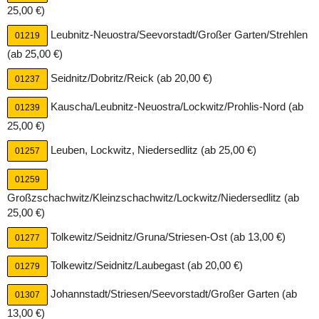
Kaditz/Mickten/Pieschen/Trachau,
25,00 €)
Leipziger/Neustadt/Pieschen/Trachtenberge, Neustadt,
Leubnitz-Neuostra/Seevorstadt/Großer Garten/Strehlen
Pieschen/Trachenberge, Seevorstadt, Striesen/Blasewitz,
01219
Südvorstadt, Tolkewitz/Seidnitz/Gruna/Striesen-Ost, Wilsdruffer
(ab 25,00 €)
Vorstadt
Seidnitz/Dobritz/Reick (ab 20,00 €)
01237
ab 20,00 €:
Kauscha/Leubnitz-Neuostra/Lockwitz/Prohlis-Nord (ab
Kleinpestitz/Mockritz/Naußlitz, Plauen/Südvorstadt,
01239
Räcknitz/Zschertnitz, Seidnitz/Dobritz/Reick,
25,00 €)
Tolkewitz/Seidnitz/Laubegast
Leuben, Lockwitz, Niedersedlitz (ab 25,00 €)
01257
ab 25,00 €:
Bühlau/Weißer Hirsch/Loschwitz/Wachwitz/Dresdener Heide,
01259
Gorbitz/Löbtau/Naußlitz, Gorbitz/Naußlitz, Gorbitz/Neu-
Großzschachwitz/Kleinzschachwitz/Lockwitz/Niedersedlitz (ab
Omsewitz/Cotta/Briesnitz,
25,00 €)
Großzschachwitz/Kleinzschachwitz/Lockwitz/Niedersedlitz,
Tolkewitz/Seidnitz/Gruna/Striesen-Ost (ab 13,00 €)
Kauscha/Leubnitz-Neuostra/Lockwitz/Prohlis-Nord,
01277
Kleinpestitz/Mockritz/Leubnitz-Neuostra, Leuben, Leubnitz-
Tolkewitz/Seidnitz/Laubegast (ab 20,00 €)
01279
Neuostra/Seevorstadt/Großer Garten/Strehlen, Lockwitz,
Niedersedlitz, Räcknitz/Zschertnitz/Strehlen/Südvorstadt-Ost
Johannstadt/Striesen/Seevorstadt/Großer Garten (ab
01307
ab 30,00 €:
13,00 €)