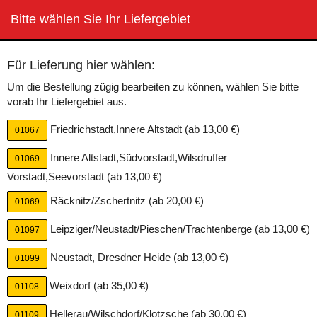
BierButler
Bitte wählen Sie Ihr Liefergebiet
Toggle
navigation
Für Lieferung hier wählen:
Um die Bestellung zügig bearbeiten zu können, wählen Sie bitte
vorab Ihr Liefergebiet aus.
Friedrichstadt,Innere Altstadt (ab 13,00 €)
01067
Innere Altstadt,Südvorstadt,Wilsdruffer
01069
Vorstadt,Seevorstadt (ab 13,00 €)
Räcknitz/Zschertnitz (ab 20,00 €)
01069
Chesterfield Blau - Big Pack
Leipziger/Neustadt/Pieschen/Trachtenberge (ab 13,00 €)
01097
Neustadt, Dresdner Heide (ab 13,00 €)
Inhalt: 27 Stück / 0,37 € pro Stück
01099
Weixdorf (ab 35,00 €)
01108
Chesterfield Blau - Big Pack in Dresden
bestellen (in den Warenkorb legen):
Hellerau/Wilschdorf/Klotzsche (ab 30,00 €)
01109