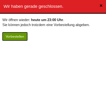
×
BierButler
Wir haben gerade geschlossen.
Toggle
navigation
Wir öffnen wieder:
heute um 23:00 Uhr
.
Sie können jedoch trotzdem eine Vorbestellung abgeben.
Vorbestellen
Fanta - Glasflasche
Inhalt: 330 ml / 4,06 € pro Liter
Pfandart: