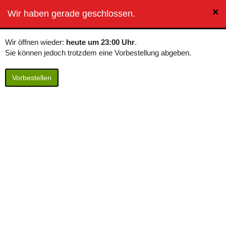
×
BierButler
Wir haben gerade geschlossen.
Toggle
navigation
Wir öffnen wieder:
heute um 23:00 Uhr
.
Sie können jedoch trotzdem eine Vorbestellung abgeben.
Vorbestellen
Glas-Aschenbecher
Neutral ohne Werbung
Glas-Aschenbecher in Dresden bestellen (in
den Warenkorb legen):