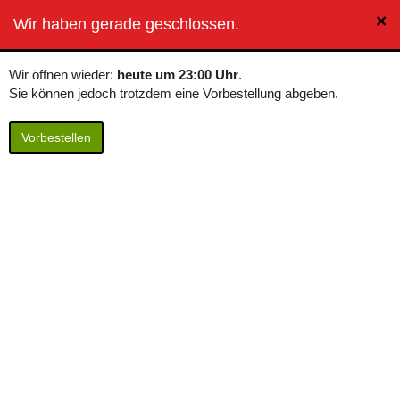
×
BierButler
Wir haben gerade geschlossen.
Toggle
navigation
Wir öffnen wieder:
heute um 23:00 Uhr
.
Sie können jedoch trotzdem eine Vorbestellung abgeben.
Vorbestellen
Landskron Premium Pilsner
Inhalt: 0,50 Liter / 4,00 € pro Liter
Landskron Premium Pilsner in Dresden
bestellen (in den Warenkorb legen):