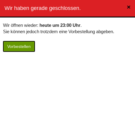
×
BierButler
Wir haben gerade geschlossen.
Toggle
navigation
Wir öffnen wieder:
heute um 23:00 Uhr
.
Sie können jedoch trotzdem eine Vorbestellung abgeben.
Vorbestellen
Pfanni - Bauernfrühstück
Bratkartoffeln mit Speck & Ei
Inhalt: 400 Gramm / 17,25 € pro Kilogramm
Pfanni - Bauernfrühstück in Dresden