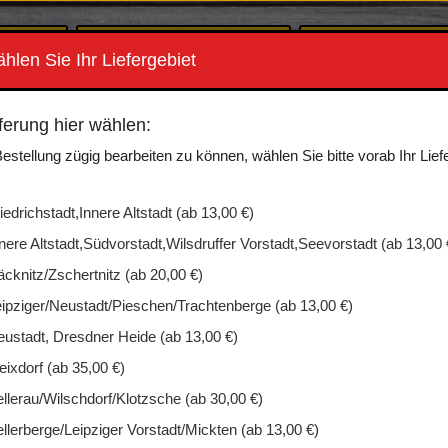
Energydrinks
Frühstück
ählen Sie Ihr Liefergebiet
s
Neumanns Eis
Erotisches für Sie
ferung hier wählen:
Speisen
Hygieneartikel
estellung zügig bearbeiten zu können, wählen Sie bitte vorab Ihr Lief
Ristorante Pizza
Merchandise
edrichstadt,Innere Altstadt (ab 13,00 €)
Knabbergebäck
Praktisch für Unt
nere Altstadt,Südvorstadt,Wilsdruffer Vorstadt,Seevorstadt (ab 13,00 
cknitz/Zschertnitz (ab 20,00 €)
Süßigkeiten
Tabakwaren
ipziger/Neustadt/Pieschen/Trachtenberge (ab 13,00 €)
ustadt, Dresdner Heide (ab 13,00 €)
ixdorf (ab 35,00 €)
llerau/Wilschdorf/Klotzsche (ab 30,00 €)
llerberge/Leipziger Vorstadt/Mickten (ab 13,00 €)