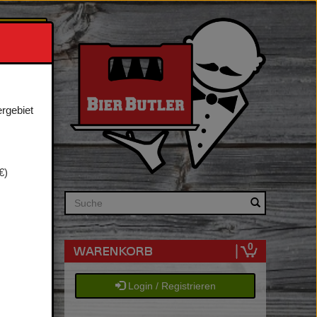
 & Ihn
ergebiet
erwegs
€)
Search
0
Login / Registrieren