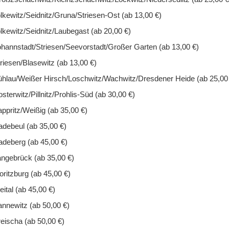
lkewitz/Seidnitz/Gruna/Striesen-Ost (ab 13,00 €)
lkewitz/Seidnitz/Laubegast (ab 20,00 €)
ne:
hannstadt/Striesen/Seevorstadt/Großer Garten (ab 13,00 €)
rzeugnisse einschließlich Laktose
riesen/Blasewitz (ab 13,00 €)
hlau/Weißer Hirsch/Loschwitz/Wachwitz/Dresdener Heide (ab 25,00
terwitz/Pillnitz/Prohlis-Süd (ab 30,00 €)
ppritz/Weißig (ab 35,00 €)
 96484 Meeder
debeul (ab 35,00 €)
deberg (ab 45,00 €)
robielles Lab), Tilsiter (Käsereimilch, Speisesalz, Käsereikulturen,
ngebrück (ab 35,00 €)
ritzburg (ab 45,00 €)
ital (ab 45,00 €)
nnewitz (ab 50,00 €)
 zu folgenden Zeiten bestellen:
eischa (ab 50,00 €)
hr