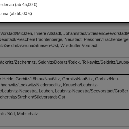
idenau (ab 45,00 €)
hna (ab 50,00 €)
 Vorstadt/Mickten, Innere Altstadt, Johannstadt/Striesen/Seevorstadt
/Neustadt/Pieschen/Trachtenberge, Neustadt, Pieschen/Trachenberge
tz/Seidnitz/Gruna/Striesen-Ost, Wilsdruffer Vorstadt
äcknitz/Zschertnitz, Seidnitz/Dobritz/Reick, Tolkewitz/Seidnitz/Laube
eide, Gorbitz/Löbtau/Naußlitz, Gorbitz/Naußlitz, Gorbitz/Neu-
hachwitz/Lockwitz/Niedersedlitz, Kauscha/Leubnitz-
tz/Leubnitz-Neuostra, Leuben, Leubnitz-Neuostra/Seevorstadt/Großer
schertnitz/Strehlen/Südvorstadt-Ost
rohlis-Süd, Mobschatz