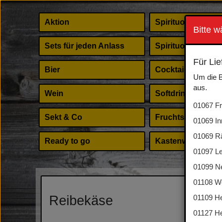
Aktion
Spirituosen
Bitte w
Sets für jeden Anlass
Spirituosen Shot
Für Lie
Bier
Cocktail Zubehör
Um die B
aus.
Wein
Softdrinks
01067 Fri
Sekt & Co
Fruchtsäfte
01069 In
01069 Rä
Ready to go
Kastenware
01097 Le
01099 Ne
01108 We
Reibekäse
01109 He
-
01127 He