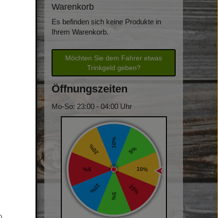
Warenkorb
Es befinden sich keine Produkte in
Ihrem Warenkorb.
Möchten Sie dem Fahrer etwas
Trinkgeld geben?
Öffnungszeiten
Mo-So: 23:00 - 04:00 Uhr
)