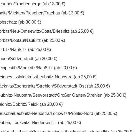
eschen/Trachenberge (ab 13,00 €)
ditz/Mickten/Pieschen/Trachau (ab 13,00 €)
 Gouda und 48%Tilsiter, 47 % Fett i. Tr.
bschatz (ab 30,00 €)
rbitz/Neu-Omsewitz/Cotta/Briesnitz (ab 25,00 €)
rbitz/Löbtau/Naußlitz (ab 25,00 €)
rbitz/Naußlitz (ab 25,00 €)
auen/Südvorstadt (ab 20,00 €)
einpestitz/Mockritz/Naußlitz (ab 20,00 €)
einpestitz/Mockritz/Leubnitz-Neuostra (ab 25,00 €)
cknitz/Zschertnitz/Strehlen/Südvorstadt-Ost (ab 25,00 €)
ubnitz-Neuostra/Seevorstadt/Großer Garten/Strehlen (ab 25,00 €)
idnitz/Dobritz/Reick (ab 20,00 €)
korb legen):
uscha/Leubnitz-Neuostra/Lockwitz/Prohlis-Nord (ab 25,00 €)
uben, Lockwitz, Niedersedlitz (ab 25,00 €)
oßzschachwitz/Kleinzschachwitz/Lockwitz/Niedersedlitz (ab 25,00 €