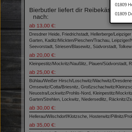
01809 He
Bierbutler liefert dir Reibekäse
01809 Do
-
nach:
ab 13,00 €:
Dresdner Heide, Friedrichstadt, Hellerberge/Leipziger
Garten, Kaditz/Mickten/Pieschen/Trachau, Leipziger
Seevorstadt, Striesen/Blasewitz, Südvorstadt, Tolkewi
ab 20,00 €:
Kleinpestitz/Mockritz/Naußlitz, Plauen/Südvorstadt, R
ab 25,00 €:
Bühlau/Weißer Hirsch/Loschwitz/Wachwitz/Dresdener H
Omsewitz/Cotta/Briesnitz, Großzschachwitz/Kleinzsc
Neuostra/Lockwitz/Prohlis-Nord, Kleinpestitz/Mockri
Garten/Strehlen, Lockwitz, Niedersedlitz, Räcknitz/Z
ab 30,00 €:
Hellerau/Wilschdorf/Klotzsche, Hosterwitz/Pillnitz/P
ab 35,00 €: