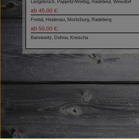
Langebrück, Pappritz/Weißig, Radebeul, Weixdorf
ab 45,00 €:
Freital, Heidenau, Moritzburg, Radeberg
ab 50,00 €:
Bannewitz, Dohna, Kreischa