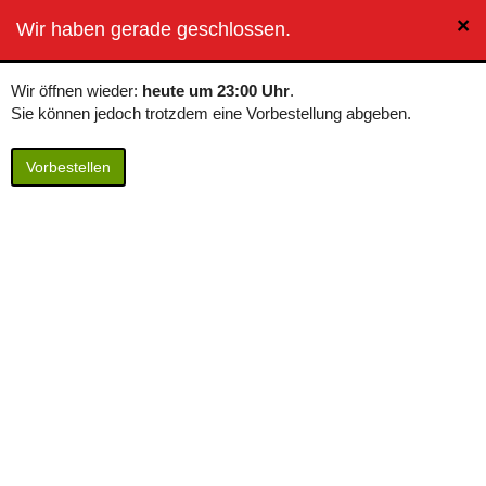
×
BierButler
Wir haben gerade geschlossen.
Toggle
navigation
Wir öffnen wieder:
heute um 23:00 Uhr
.
Sie können jedoch trotzdem eine Vorbestellung abgeben.
Vorbestellen
Rekorderlig
Passionfruit Cider
Inhalt: 0,33 Liter / 8,03 € pro Liter
Rekorderlig Passionsfrucht Cider entführt Sie sofort in tropischere
Gefilde mit dem Aroma von reifen Passionsfrüchten und einem