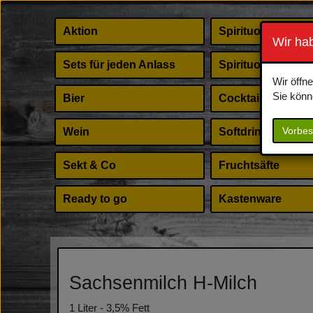
Aktion
Spirituosen
Wir ha
Sets für jeden Anlass
Spirituosen Shot
Wir öffn
Sie könn
Bier
Cocktail Zubehör
Vorbes
Wein
Softdrinks
Sekt & Co
Fruchtsäfte
Ready to go
Kastenware
Sachsenmilch H-Milch
1 Liter - 3,5% Fett