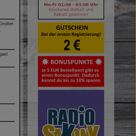
/Großer
,
gast