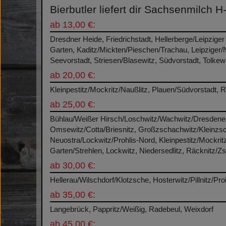
Bierbutler liefert dir Sachsenmilch H
ab 13,00 €:
Dresdner Heide, Friedrichstadt, Hellerberge/Leipziger
Garten, Kaditz/Mickten/Pieschen/Trachau, Leipziger
Seevorstadt, Striesen/Blasewitz, Südvorstadt, Tolkewi
ab 20,00 €:
Kleinpestitz/Mockritz/Naußlitz, Plauen/Südvorstadt, R
ab 25,00 €:
Bühlau/Weißer Hirsch/Loschwitz/Wachwitz/Dresdener H
Omsewitz/Cotta/Briesnitz, Großzschachwitz/Kleinzsc
Neuostra/Lockwitz/Prohlis-Nord, Kleinpestitz/Mockri
Garten/Strehlen, Lockwitz, Niedersedlitz, Räcknitz/Z
ab 30,00 €:
Hellerau/Wilschdorf/Klotzsche, Hosterwitz/Pillnitz/P
ab 35,00 €:
Langebrück, Pappritz/Weißig, Radebeul, Weixdorf
ab 45,00 €: