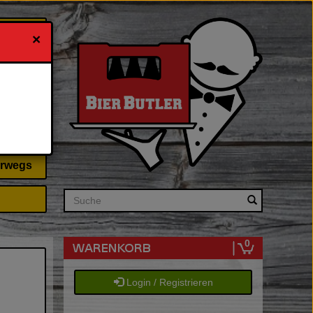
×
 & Ihn
erwegs
Search
0
Login / Registrieren