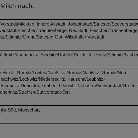
-Milch nach:
 Vorstadt/Mickten, Innere Altstadt, Johannstadt/Striesen/Seevorstadt
/Neustadt/Pieschen/Trachtenberge, Neustadt, Pieschen/Trachenberge
tz/Seidnitz/Gruna/Striesen-Ost, Wilsdruffer Vorstadt
äcknitz/Zschertnitz, Seidnitz/Dobritz/Reick, Tolkewitz/Seidnitz/Laube
eide, Gorbitz/Löbtau/Naußlitz, Gorbitz/Naußlitz, Gorbitz/Neu-
hachwitz/Lockwitz/Niedersedlitz, Kauscha/Leubnitz-
tz/Leubnitz-Neuostra, Leuben, Leubnitz-Neuostra/Seevorstadt/Großer
schertnitz/Strehlen/Südvorstadt-Ost
rohlis-Süd, Mobschatz