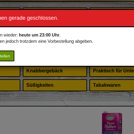
Energydrinks
Frühstück
ben gerade geschlossen.
s
Neumanns Eis
Erotisches für Sie
en wieder:
heute um 23:00 Uhr
.
en jedoch trotzdem eine Vorbestellung abgeben.
Speisen
Hygieneartikel
tellen
Ristorante Pizza
Merchandise
Knabbergebäck
Praktisch für Unt
Süßigkeiten
Tabakwaren