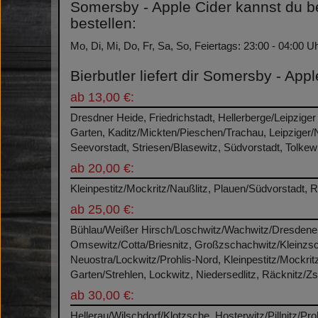
Somersby - Apple Cider kannst du be
bestellen:
Mo, Di, Mi, Do, Fr, Sa, So, Feiertags: 23:00 - 04:00 U
Bierbutler liefert dir Somersby - App
ab 13,00 €:
Dresdner Heide, Friedrichstadt, Hellerberge/Leipziger
Garten, Kaditz/Mickten/Pieschen/Trachau, Leipziger
Seevorstadt, Striesen/Blasewitz, Südvorstadt, Tolkewi
ab 20,00 €:
Kleinpestitz/Mockritz/Naußlitz, Plauen/Südvorstadt, R
ab 25,00 €:
Bühlau/Weißer Hirsch/Loschwitz/Wachwitz/Dresdener H
Omsewitz/Cotta/Briesnitz, Großzschachwitz/Kleinzsc
Neuostra/Lockwitz/Prohlis-Nord, Kleinpestitz/Mockri
Garten/Strehlen, Lockwitz, Niedersedlitz, Räcknitz/Z
ab 30,00 €:
Hellerau/Wilschdorf/Klotzsche, Hosterwitz/Pillnitz/P