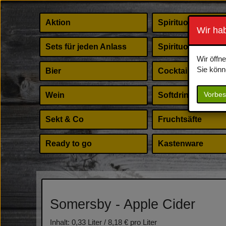
Aktion
Spirituosen
Wir ha
Sets für jeden Anlass
Spirituosen Shot
Wir öffn
Sie könn
Bier
Cocktail Zubehör
Vorbes
Wein
Softdrinks
Sekt & Co
Fruchtsäfte
Ready to go
Kastenware
Somersby - Apple Cider
Inhalt: 0,33 Liter / 8,18 € pro Liter