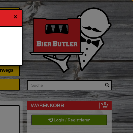
×
 & Ihn
erwegs
Search
0
Login / Registrieren