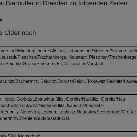
i Bierbutler in Dresden zu folgenden Zeiten
hr
le Cider nach:
 Vorstadt/Mickten, Innere Altstadt, Johannstadt/Striesen/Seevorstadt
/Neustadt/Pieschen/Trachtenberge, Neustadt, Pieschen/Trachenberge
tz/Seidnitz/Gruna/Striesen-Ost, Wilsdruffer Vorstadt
äcknitz/Zschertnitz, Seidnitz/Dobritz/Reick, Tolkewitz/Seidnitz/Laube
eide, Gorbitz/Löbtau/Naußlitz, Gorbitz/Naußlitz, Gorbitz/Neu-
hachwitz/Lockwitz/Niedersedlitz, Kauscha/Leubnitz-
tz/Leubnitz-Neuostra, Leuben, Leubnitz-Neuostra/Seevorstadt/Großer
schertnitz/Strehlen/Südvorstadt-Ost
rohlis-Süd, Mobschatz