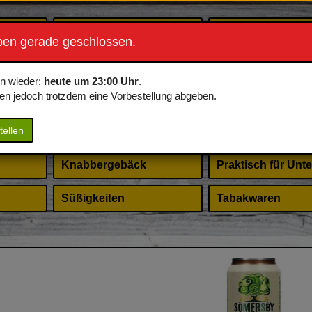
Energydrinks
Frühstück
ben gerade geschlossen.
s
Neumanns Eis
Erotisches für Sie
en wieder:
heute um 23:00 Uhr
.
en jedoch trotzdem eine Vorbestellung abgeben.
Speisen
Hygieneartikel
tellen
Ristorante Pizza
Merchandise
Knabbergebäck
Praktisch für Unt
Süßigkeiten
Tabakwaren