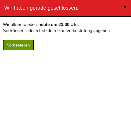
×
BierButler
Wir haben gerade geschlossen.
Toggle
navigation
Wir öffnen wieder:
heute um 23:00 Uhr
.
Sie können jedoch trotzdem eine Vorbestellung abgeben.
Vorbestellen
Veltins V+ Energy
Inhalt: 0,33 Liter / 4,55 € pro Liter
Veltins V+ Energy Biermischgetränk aus 80% Bier und 20%
koffeinhaltigem Erfrischungsgetränk