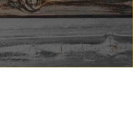
Standort
+
−
Leaflet
| Map data ©
OpenStreetMap
contributors,
CC-BY-SA