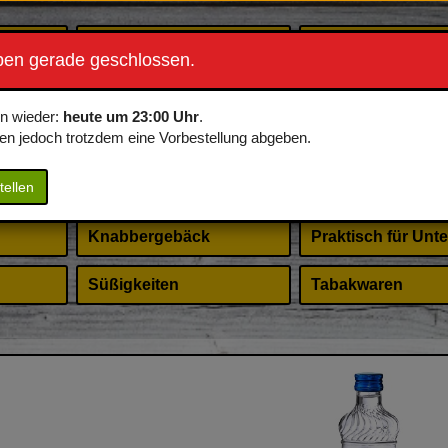
Energydrinks
Frühstück
ben gerade geschlossen.
s
Neumanns Eis
Erotisches für Sie
en wieder:
heute um 23:00 Uhr
.
en jedoch trotzdem eine Vorbestellung abgeben.
Speisen
Hygieneartikel
tellen
Ristorante Pizza
Merchandise
Knabbergebäck
Praktisch für Unt
Süßigkeiten
Tabakwaren