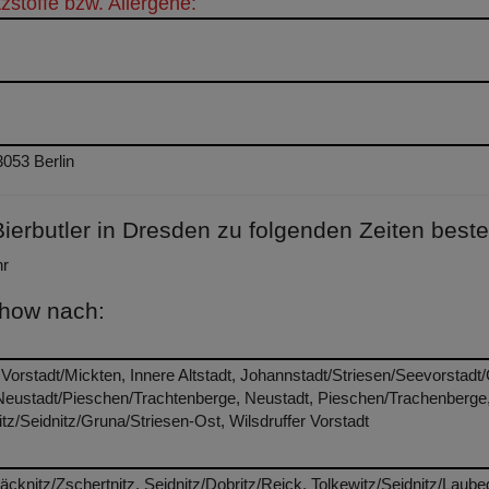
stoffe bzw. Allergene:
053 Berlin
rbutler in Dresden zu folgenden Zeiten beste
hr
chow nach:
 Vorstadt/Mickten, Innere Altstadt, Johannstadt/Striesen/Seevorstadt
/Neustadt/Pieschen/Trachtenberge, Neustadt, Pieschen/Trachenberge
tz/Seidnitz/Gruna/Striesen-Ost, Wilsdruffer Vorstadt
äcknitz/Zschertnitz, Seidnitz/Dobritz/Reick, Tolkewitz/Seidnitz/Laube