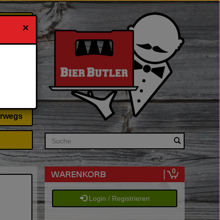
×
 & Ihn
erwegs
Search
0
Login / Registrieren