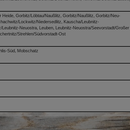
eide, Gorbitz/Löbtau/Naußlitz, Gorbitz/Naußlitz, Gorbitz/Neu-
hachwitz/Lockwitz/Niedersedlitz, Kauscha/Leubnitz-
tz/Leubnitz-Neuostra, Leuben, Leubnitz-Neuostra/Seevorstadt/Großer
schertnitz/Strehlen/Südvorstadt-Ost
rohlis-Süd, Mobschatz