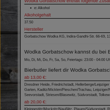
Wodka Gorbatschow enthält folgende Zusatz
e: Alkohol
Alkoholgehalt
37.50
Hersteller
Gorbatschow Wodka KG, Indira-Gandhi-Str. 66-69, 13
Wodka Gorbatschow kannst du bei Bie
Mo, Di, Mi, Do, Fr, Sa, So, Feiertags: 23:00 - 04:00 U
Bierbutler liefert dir Wodka Gorbats
ab 13,00 €:
Dresdner Heide, Friedrichstadt, Hellerberge/Leipziger
Garten, Kaditz/Mickten/Pieschen/Trachau, Leipziger
Seevorstadt, Striesen/Blasewitz, Südvorstadt, Tolkewi
ab 20,00 €:
Kleinpestitz/Mockritz/Naußlitz, Plauen/Südvorstadt, R