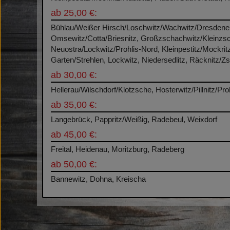
ab 25,00 €:
Bühlau/Weißer Hirsch/Loschwitz/Wachwitz/Dresdener H
Omsewitz/Cotta/Briesnitz, Großzschachwitz/Kleinzsc
Neuostra/Lockwitz/Prohlis-Nord, Kleinpestitz/Mockri
Garten/Strehlen, Lockwitz, Niedersedlitz, Räcknitz/Z
ab 30,00 €:
Hellerau/Wilschdorf/Klotzsche, Hosterwitz/Pillnitz/P
ab 35,00 €:
Langebrück, Pappritz/Weißig, Radebeul, Weixdorf
ab 45,00 €:
Freital, Heidenau, Moritzburg, Radeberg
ab 50,00 €:
Bannewitz, Dohna, Kreischa