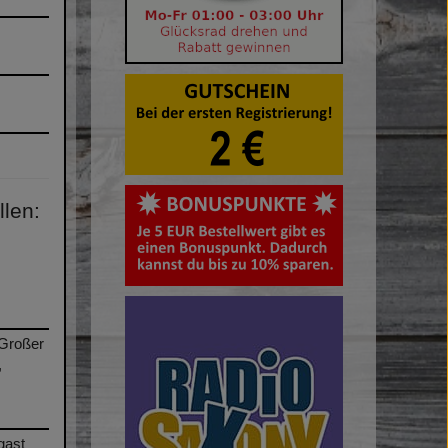
llen:
/Großer
,
gast