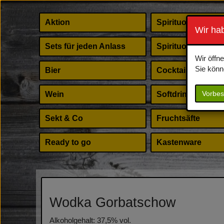
Aktion
Spirituosen
Wir ha
Sets für jeden Anlass
Spirituosen Shot
Wir öffn
Sie könn
Bier
Cocktail Zubehör
Vorbes
Wein
Softdrinks
Sekt & Co
Fruchtsäfte
Ready to go
Kastenware
Wodka Gorbatschow
Alkoholgehalt: 37,5% vol.