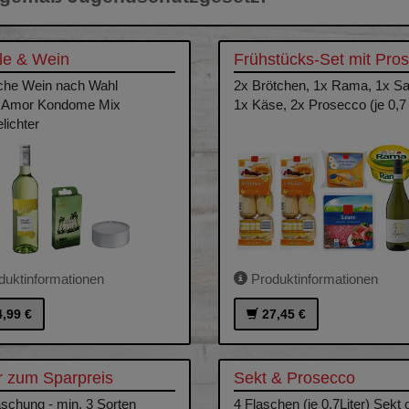
le & Wein
Frühstücks-Set mit Pro
che Wein nach Wahl
2x Brötchen, 1x Rama, 1x Sa
r Amor Kondome Mix
1x Käse, 2x Prosecco (je 0,7 
lichter
-
uktinformationen
Produktinformationen
4,99 €
27,45 €
r zum Sparpreis
Sekt & Prosecco
schung - min. 3 Sorten
4 Flaschen (je 0,7Liter) Sekt 