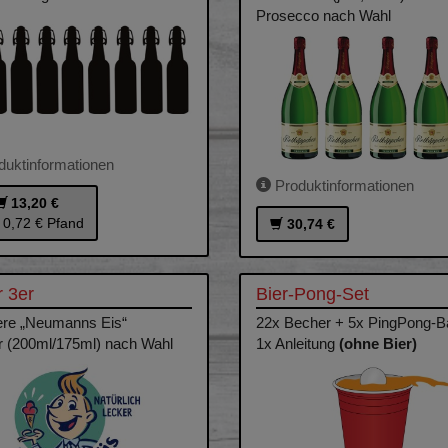
Prosecco nach Wahl
uktinformationen
Produktinformationen
13,20 €
. 0,72 € Pfand
30,74 €
r 3er
Bier-Pong-Set
ere „Neumanns Eis“
22x Becher + 5x PingPong-Ba
 (200ml/175ml) nach Wahl
1x Anleitung
(ohne Bier)