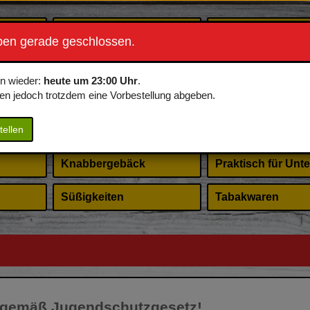
Energydrinks
Frühstück
ben gerade geschlossen.
s
Neumanns Eis
Erotisches für Sie
en wieder:
heute um 23:00 Uhr
.
en jedoch trotzdem eine Vorbestellung abgeben.
Speisen
Hygieneartikel
tellen
Ristorante Pizza
Merchandise
Knabbergebäck
Praktisch für Unt
Süßigkeiten
Tabakwaren
r gemäß Jugendschutzgesetz!