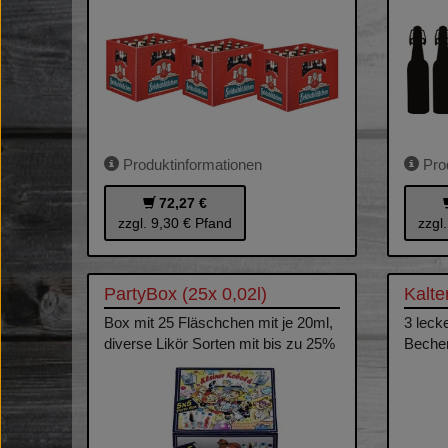
Produktinformationen
Prod
72,27 €
zzgl. 9,30 € Pfand
zzgl
PartyBox (25x 0,02l)
Kalte
Box mit 25 Fläschchen mit je 20ml,
3 leck
diverse Likör Sorten mit bis zu 25%
Becher