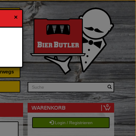
×
 & Ihn
erwegs
Search
0
Login / Registrieren