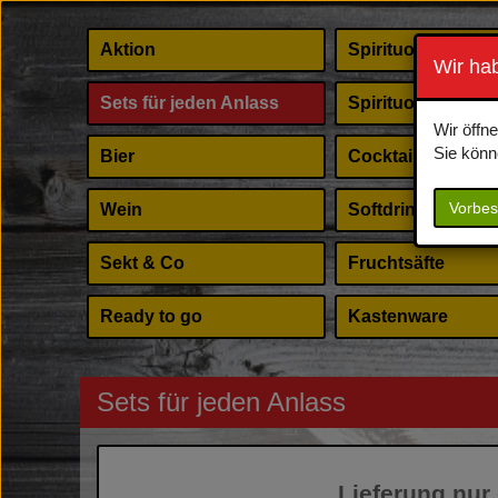
Aktion
Spirituosen
Wir ha
Sets für jeden Anlass
Spirituosen Shot
Wir öffn
Sie könn
Bier
Cocktail Zubehör
Vorbes
Wein
Softdrinks
Sekt & Co
Fruchtsäfte
Ready to go
Kastenware
Sets für jeden Anlass
Lieferung nu